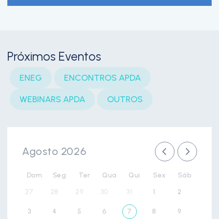
Próximos Eventos
ENEG
ENCONTROS APDA
WEBINARS APDA
OUTROS
Agosto 2026
Dom
Seg
Ter
Qua
Qui
Sex
Sáb
27
28
29
30
31
1
2
3
4
5
6
7
8
9