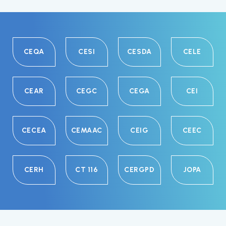
CEQA
CESI
CESDA
CELE
CEAR
CEGC
CEGA
CEI
CECEA
CEMAAC
CEIG
CEEC
CERH
CT 116
CERGPD
JOPA