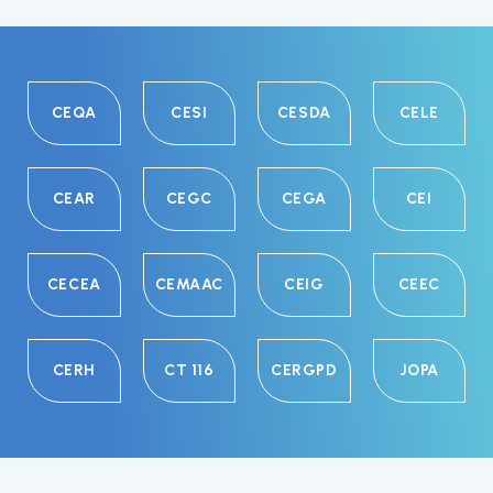
CEQA
CESI
CESDA
CELE
CEAR
CEGC
CEGA
CEI
CECEA
CEMAAC
CEIG
CEEC
CERH
CT 116
CERGPD
JOPA