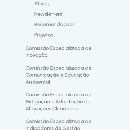
Ativos
Newsletters
Recomendações
Projetos
Comissão Especializada de
Inovação
Comissão Especializada de
Missão e Visão
Comunicação e Educação
Objetivos
Ambiental
Constituição
Comissão Especializada de
Mensagem
Projetos
Mitigação e Adaptação às
Âmbito de Atividade
Alterações Climáticas
Constituição
Comissão Especializada de
Âmbito de Atividade
Vídeos
Indicadores de Gestão