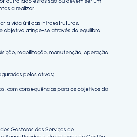
or outro lado estas são ou devem ser um
tos a realizar.
 a vida útil das infraestruturas,
e objetivo atinge-se através do equilibro
uisição, reabilitação, manutenção, operação
egurados pelos ativos;
ivos, com consequências para os objetivos do
ades Gestoras dos Serviços de
 Águas Residuais, de sistemas de Gestão