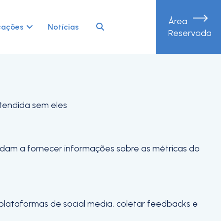
Área
periência de navegação e acesso a todas as
cações
Notícias
Reservada
etendida sem eles
judam a fornecer informações sobre as métricas do
 plataformas de social media, coletar feedbacks e