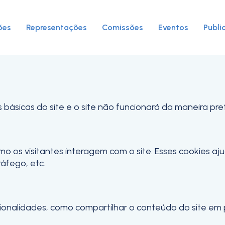
ies para este website.
 analíticos e funcionais, para lhe oferecer uma boa ex
ões
Representações
Comissões
Eventos
Publi
s básicas do site e o site não funcionará da maneira pr
mo os visitantes interagem com o site. Esses cookies a
ráfego, etc.
ncionalidades, como compartilhar o conteúdo do site em