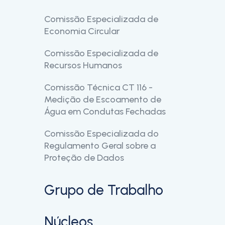
Constituição
Comissão Especializada de
Âmbito de Atividade
Economia Circular
Constituição
Comissão Especializada de
Mensagem
Documentos
Recursos Humanos
Âmbito de Atividade
Comissão Técnica CT 116 -
Âmbito de Atividade
Constituição
Medição de Escoamento de
Constituição
Água em Condutas Fechadas
Documentos
Comissão Especializada do
Âmbito de Atividade
Regulamento Geral sobre a
Missão e Visão
Proteção de Dados
Constituição
Âmbito de Atividade
Grupo de Trabalho
Eventos Anteriores
Constituição
Participações
Núcleos