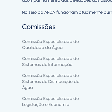
acompanhamento das atividades das associaçõ
No seio da APDA funcionam atualmente quin
Comissões
Comissão Especializada de
Qualidade da Água
Comissão Especializada de
Âmbito de Atividade
Sistemas de Informação
Constituição
Comissão Especializada de
Âmbito de Atividade
Representações
Sistemas de Distribuição de
Constituição
Documentos
Água
Documentos
Comissão Especializada de
Mensagem
Legislação e Economia
Missão e Visão