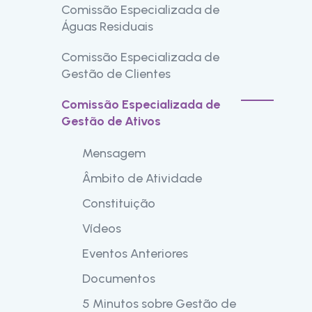
Comissão Especializada de
Constituição
Objetivos
Águas Residuais
Documentos
Constituição
Comissão Especializada de
Âmbito de Atividade
Eventos Anteriores
Gestão de Clientes
Objetivos
Documentação Técnica
Comissão Especializada de
Âmbito de Atividade
Constituição
Ferramentas
Gestão de Ativos
Objetivos
Representações
Contactos
Mensagem
Constituição
Documentos
Âmbito de Atividade
Documentos
Constituição
Contactos
Vídeos
Eventos Anteriores
Documentos
5 Minutos sobre Gestão de