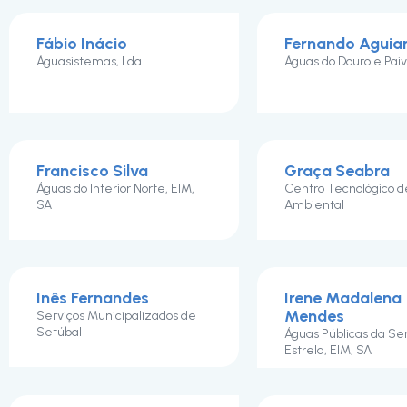
Fábio Inácio
Fernando Aguiar
Águasistemas, Lda
Águas do Douro e Paiv
Francisco Silva
Graça Seabra
Águas do Interior Norte, EIM,
Centro Tecnológico 
SA
Ambiental
Inês Fernandes
Irene Madalena
Mendes
Serviços Municipalizados de
Setúbal
Águas Públicas da Se
Estrela, EIM, SA